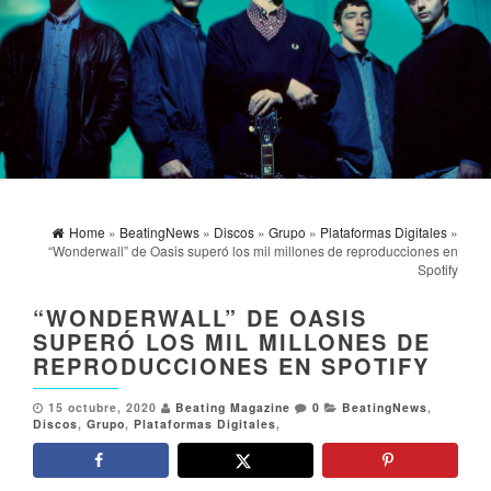
Home
»
BeatingNews
»
Discos
»
Grupo
»
Plataformas Digitales
»
“Wonderwall” de Oasis superó los mil millones de reproducciones en
Spotify
“WONDERWALL” DE OASIS
SUPERÓ LOS MIL MILLONES DE
REPRODUCCIONES EN SPOTIFY
15 octubre, 2020
Beating Magazine
0
BeatingNews
,
Discos
,
Grupo
,
Plataformas Digitales
,