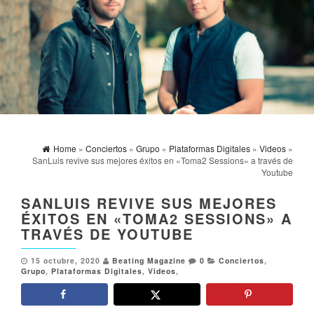
Home
»
Conciertos
»
Grupo
»
Plataformas Digitales
»
Videos
»
SanLuis revive sus mejores éxitos en «Toma2 Sessions» a través de
Youtube
SANLUIS REVIVE SUS MEJORES
ÉXITOS EN «TOMA2 SESSIONS» A
TRAVÉS DE YOUTUBE
15 octubre, 2020
Beating Magazine
0
Conciertos
,
Grupo
,
Plataformas Digitales
,
Videos
,