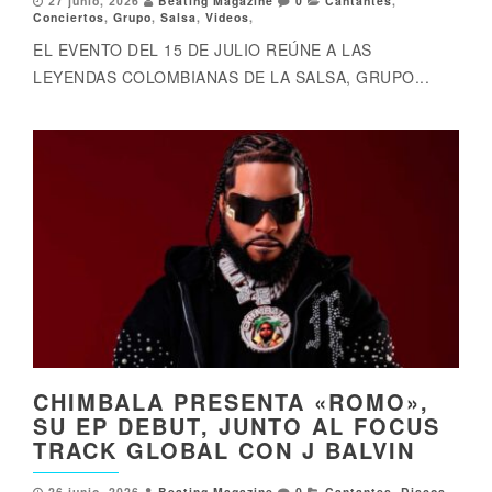
27 junio, 2026
Beating Magazine
0
Cantantes
,
Conciertos
,
Grupo
,
Salsa
,
Videos
,
EL EVENTO DEL 15 DE JULIO REÚNE A LAS
LEYENDAS COLOMBIANAS DE LA SALSA, GRUPO...
CHIMBALA PRESENTA «ROMO»,
SU EP DEBUT, JUNTO AL FOCUS
TRACK GLOBAL CON J BALVIN
26 junio, 2026
Beating Magazine
0
Cantantes
,
Discos
,