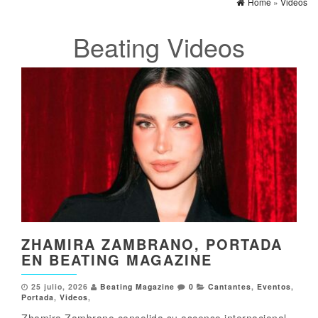
Home
»
Videos
Beating
Videos
ZHAMIRA ZAMBRANO, PORTADA
EN BEATING MAGAZINE
25 julio, 2026
Beating Magazine
0
Cantantes
,
Eventos
,
Portada
,
Videos
,
Zhamira Zambrano consolida su ascenso internacional