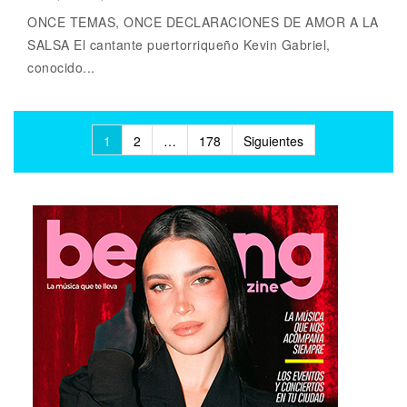
ONCE TEMAS, ONCE DECLARACIONES DE AMOR A LA
SALSA El cantante puertorriqueño Kevin Gabriel,
conocido...
Paginación
1
2
…
178
Siguientes
de
entradas