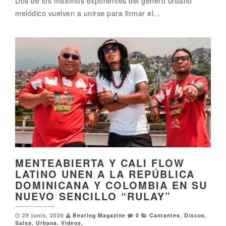
Dos de los máximos exponentes del género urbano
melódico vuelven a unirse para firmar el...
MENTEABIERTA Y CALI FLOW
LATINO UNEN A LA REPÚBLICA
DOMINICANA Y COLOMBIA EN SU
NUEVO SENCILLO “RULAY”
29 junio, 2026
Beating Magazine
0
Cantantes
,
Discos
,
Salsa
,
Urbana
,
Videos
,