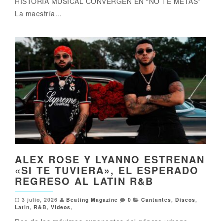
HISTORIA MUSICAL CONVERGEN EN “NO TE METAS”
La maestría...
ALEX ROSE Y LYANNO ESTRENAN
«SI TE TUVIERA», EL ESPERADO
REGRESO AL LATIN R&B
3 julio, 2026
Beating Magazine
0
Cantantes
,
Discos
,
Latin
,
R&B
,
Videos
,