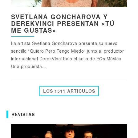
SVETLANA GONCHAROVA Y
DEREKVINCI PRESENTAN «TÚ
ME GUSTAS»
La artista Svetlana Goncharova presenta su nuevo
sencillo "Quiero Pero Tengo Miedo" junto al productor
internacional DerekVinci bajo el sello de EQs Música
Una propuesta...
LOS 1511 ARTICULOS
REVISTAS