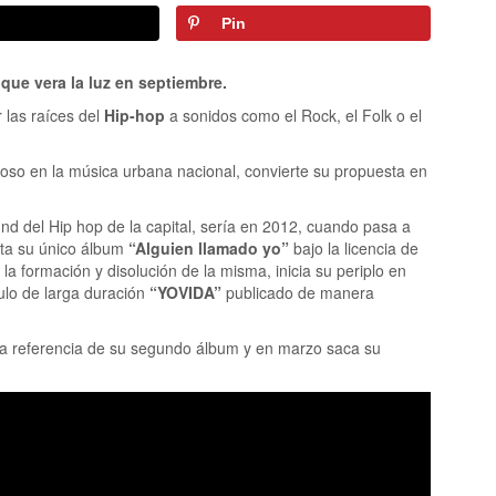
Pin
ue vera la luz en septiembre.
 las raíces del
Hip-hop
a sonidos como el Rock, el Folk o el
oso en la música urbana nacional, convierte su propuesta en
d del Hip hop de la capital, sería en 2012, cuando pasa a
dita su único álbum
“Alguien llamado yo”
bajo la licencia de
 la formación y disolución de la misma, inicia su periplo en
tulo de larga duración
“YOVIDA”
publicado de manera
era referencia de su segundo álbum y en marzo saca su