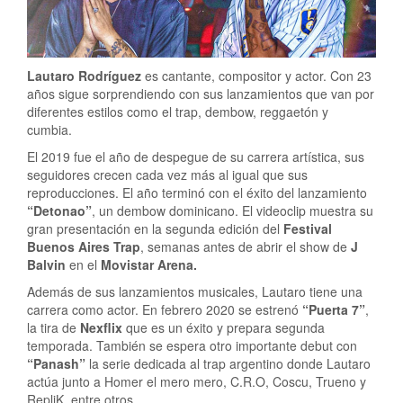
Lautaro Rodríguez
es cantante, compositor y actor. Con 23
años sigue sorprendiendo con sus lanzamientos que van por
diferentes estilos como el trap, dembow, reggaetón y
cumbia.
El 2019 fue el año de despegue de su carrera artística, sus
seguidores crecen cada vez más al igual que sus
reproducciones. El año terminó con el éxito del lanzamiento
“Detonao”
, un dembow dominicano. El videoclip muestra su
gran presentación en la segunda edición del
Festival
Buenos Aires Trap
, semanas antes de abrir el show de
J
Balvin
en el
Movistar Arena.
Además de sus lanzamientos musicales, Lautaro tiene una
carrera como actor. En febrero 2020 se estrenó
“Puerta 7”
,
la tira de
Nexflix
que es un éxito y prepara segunda
temporada. También se espera otro importante debut con
“Panash”
la serie dedicada al trap argentino donde Lautaro
actúa junto a Homer el mero mero, C.R.O, Coscu, Trueno y
RepliK, entre otros.