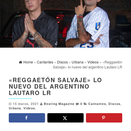
Home
»
Cantantes
»
Discos
»
Urbana
»
Videos
» «Reggaetón
Salvaje» lo nuevo del argentino Lautaro LR
«REGGAETÓN SALVAJE» LO
NUEVO DEL ARGENTINO
LAUTARO LR
15 marzo, 2021
Beating Magazine
0
Cantantes
,
Discos
,
Urbana
,
Videos
,