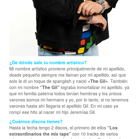
¿De dónde sale tu nombre artístico?
Mi nombre artístico proviene principalmente de mi apellido,
desde pequeño siempre me llaman por mi apellido, así que
solo le di un toque de spanglish y nació
«The Gil»
. También
con mi nombre
“The Gil”
lograba inmortalizar mi apellido, ya
que mi familia paterna todos tenían hembras y los únicos
varones somos mi hermano y yo, por lo tanto, si no tenemos
varones hasta ahí llegaría el apellido Gil. En mi caso ya
rompí ese hito al nacer mi hijo Jeremías Gil.
¿Cuántos discos tienes?
Hasta la fecha tengo 2 discos, el primero de ellos
“Los
extraordinarios the mix tape”
con 10 tracks de varios