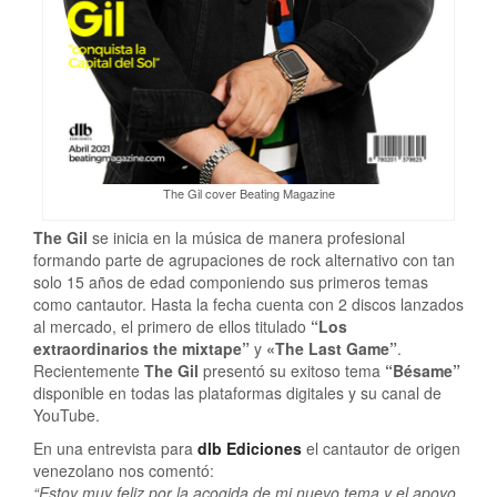
The Gil cover Beating Magazine
The Gil
se inicia en la música de manera profesional
formando parte de agrupaciones de rock alternativo con tan
solo 15 años de edad componiendo sus primeros temas
como cantautor. Hasta la fecha cuenta con 2 discos lanzados
al mercado, el primero de ellos titulado
“Los
extraordinarios the mixtape”
y
«The Last Game”
.
Recientemente
The Gil
presentó su exitoso tema
“Bésame”
disponible en todas las plataformas digitales y su canal de
YouTube.
En una entrevista para
dlb Ediciones
el cantautor de origen
venezolano nos comentó:
“Estoy muy feliz por la acogida de mi nuevo tema y el apoyo