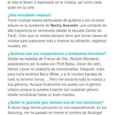
la vida te llevan a expresarlo en la música, así como cada
quien en su arte.
¿Has estudiado música?
Tomé muchas clases particulares de guitarra y con el canto
estuve en la academia de
Nachy Acevedo
, una cantante de
alta trayectoria en venezuela (desde la escuela Cantar es
Fácil). Creo que un artista siempre tiene que tomar clases de
música para superarse más y mejorar su afinación, registros
vocales, etc.
¿Quiénes son tus compositores e intérpretes favoritos?
Desde las baladas de Franco de Vita, Ricardo Montaner,
paseándome por la salsa con Porfi Baloa, Oscar de León,
Héctor Lavoe no acabaría de mencionarlos. Después, subo
para norte américa Barry White, y si te nombro bandas de
rock no termino nunca … Pero me encanta toda la música y
sus géneros. Aunque finalmente me quedo con el género
urbano porque lo puedes fusionar con cualquier género
desde románticas hasta un buen mambo.
¿Quién te gustaría que cantara una de tus canciones?
A veces hago temas pensando en eso especialmente, en los
featuring, me ha pasado en mente el nombre de Arcángel