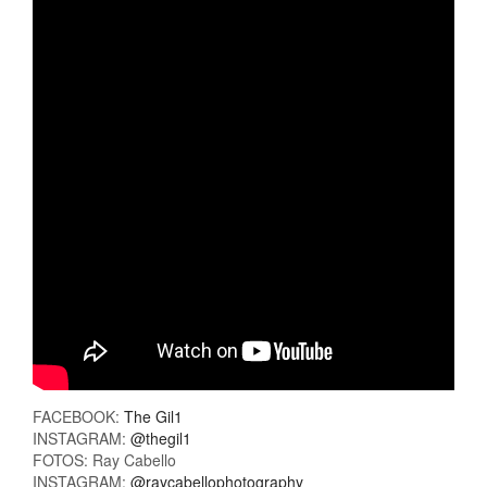
FACEBOOK:
The Gil1
INSTAGRAM:
@thegil1
FOTOS: Ray Cabello
INSTAGRAM:
@raycabellophotography