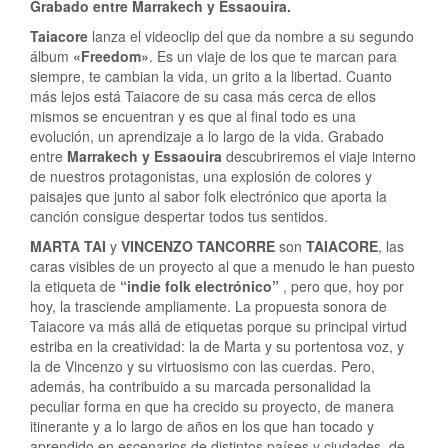
Grabado entre Marrakech y Essaouira.
Taiacore
lanza el videoclip del que da nombre a su segundo
álbum
«Freedom»
. Es un viaje de los que te marcan para
siempre, te cambian la vida, un grito a la libertad. Cuanto
más lejos está Taiacore de su casa más cerca de ellos
mismos se encuentran y es que al final todo es una
evolución, un aprendizaje a lo largo de la vida. Grabado
entre
Marrakech y Essaouira
descubriremos el viaje interno
de nuestros protagonistas, una explosión de colores y
paisajes que junto al sabor folk electrónico que aporta la
canción consigue despertar todos tus sentidos.
MARTA TAI
y
VINCENZO TANCORRE
son
TAIACORE
, las
caras visibles de un proyecto al que a menudo le han puesto
la etiqueta de
“indie folk electrónico”
, pero que, hoy por
hoy, la trasciende ampliamente. La propuesta sonora de
Taiacore va más allá de etiquetas porque su principal virtud
estriba en la creatividad: la de Marta y su portentosa voz, y
la de Vincenzo y su virtuosismo con las cuerdas. Pero,
además, ha contribuido a su marcada personalidad la
peculiar forma en que ha crecido su proyecto, de manera
itinerante y a lo largo de años en los que han tocado y
aprendido en escenarios de distintos países y ciudades, de