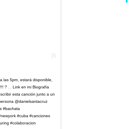
a las 5pm, estará disponible,
! ? . . Link en mi Biografía
scribir esta canción junto a un
 persona @danielsantacruz
os #bachata
#newyork #cuba #canciones
uring #colaboracion