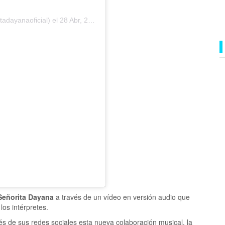
adayanaoficial) el
28 Abr, 2020 a las 6:26 PDT
Señorita Dayana
a través de un vídeo en versión audio que
os intérpretes.
és de sus redes sociales esta nueva colaboración musical, la