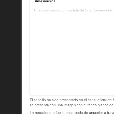
#masmusica
Una publicación compartida de
Srta Dayana
(@srt
El sencillo ha sido presentado en el canal oficial de
se presenta con una imagen con el fondo blanco de l
La reguetonera fue la encargada de anunciar a trav