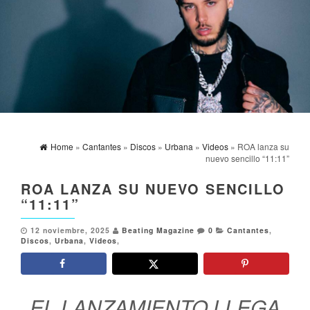
Home
»
Cantantes
»
Discos
»
Urbana
»
Videos
» ROA lanza su
nuevo sencillo “11:11”
ROA LANZA SU NUEVO SENCILLO
“11:11”
12 noviembre, 2025
Beating Magazine
0
Cantantes
,
Discos
,
Urbana
,
Videos
,
EL LANZAMIENTO LLEGA