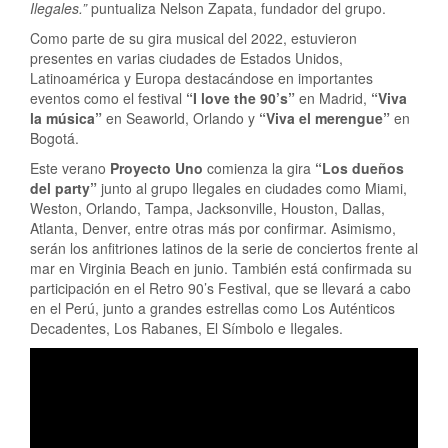
Ilegales.”
puntualiza Nelson Zapata, fundador del grupo.
Como parte de su gira musical del 2022, estuvieron
presentes en varias ciudades de Estados Unidos,
Latinoamérica y Europa destacándose en importantes
eventos como el festival
“I love the 90’s”
en Madrid,
“Viva
la música”
en Seaworld, Orlando y
“Viva el merengue”
en
Bogotá.
Este verano
Proyecto Uno
comienza la gira
“Los dueños
del party”
junto al grupo Ilegales en ciudades como Miami,
Weston, Orlando, Tampa, Jacksonville, Houston, Dallas,
Atlanta, Denver, entre otras más por confirmar. Asimismo,
serán los anfitriones latinos de la serie de conciertos frente al
mar en Virginia Beach en junio. También está confirmada su
participación en el Retro 90’s Festival, que se llevará a cabo
en el Perú, junto a grandes estrellas como Los Auténticos
Decadentes, Los Rabanes, El Símbolo e Ilegales.