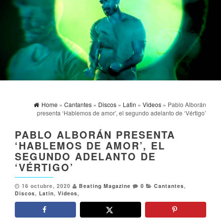
Home
»
Cantantes
»
Discos
»
Latin
»
Videos
» Pablo Alborán
presenta ‘Hablemos de amor’, el segundo adelanto de ‘Vértigo’
PABLO ALBORÁN PRESENTA
‘HABLEMOS DE AMOR’, EL
SEGUNDO ADELANTO DE
‘VÉRTIGO’
16 octubre, 2020
Beating Magazine
0
Cantantes
,
Discos
,
Latin
,
Videos
,