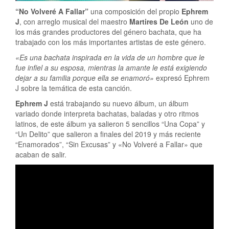
“No Volveré A Fallar”
una composición del propio
Ephrem
J
, con arreglo musical del maestro
Martires De León
uno de
los más grandes productores del género bachata, que ha
trabajado con los más importantes artistas de este género.
«Es una bachata inspirada en la vida de un hombre que le
fue infiel a su esposa, mientras la amante le está exigiendo
dejar a su familia porque ella se enamoró»
expresó Ephrem
J sobre la temática de esta canción.
Ephrem J
está trabajando su nuevo álbum, un álbum
variado donde interpreta bachatas, baladas y otro ritmos
latinos, de este álbum ya salieron 5 sencillos “Una Copa” y
“Un Delito” que salieron a finales del 2019 y más reciente
“Enamorados”, “Sin Excusas” y «No Volveré a Fallar» que
acaban de salir.