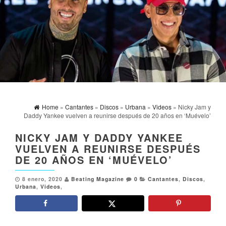
Home
»
Cantantes
»
Discos
»
Urbana
»
Videos
» Nicky Jam y
Daddy Yankee vuelven a reunirse después de 20 años en ‘Muévelo’
NICKY JAM Y DADDY YANKEE
VUELVEN A REUNIRSE DESPUÉS
DE 20 AÑOS EN ‘MUÉVELO’
8 enero, 2020
Beating Magazine
0
Cantantes
,
Discos
,
Urbana
,
Videos
,