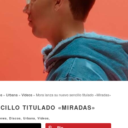
os
»
Urbana
»
Videos
» Mora lanza su nuevo sencillo titulado «Miradas»
CILLO TITULADO «MIRADAS»
News
,
Discos
,
Urbana
,
Videos
,
Pin