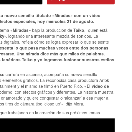
su nuevo sencillo titulado «Miradas» con un video
ectos especiales, hoy miércoles 21 de agosto.
o tema
«Miradas»
bajo la producción de
Taiko
, -quien está
ky
-, logrando una interesante mezcla de sonidos. La
s digitales, refleja cómo se logra expresar lo que se siente
resenta lo que pasa muchas veces entre dos personas
resarse. Una mirada dice más que miles de palabras.
s fanáticos Taiko y yo logramos fusionar nuestros estilos
o su carrera en ascenso, acompaña su nuevo sencillo
es elementos gráficos. La reconocida casa productora Artok
rtainment y el mismo se filmó en Puerto Rico.
«El vídeo de
derno, con efectos gráficos y diferentes. La historia muestra
enamorado y quiere conquistar o ‘alcanzar’ a esa mujer a
os tiros de cámara tipo ‘close up'», dijo Mora.
gue trabajando en la creación de sus próximos temas.