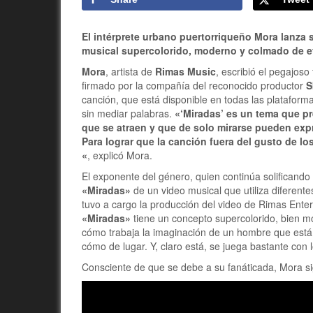
El intérprete urbano puertorriqueño Mora lanza 
musical supercolorido, moderno y colmado de ef
Mora
, artista de
Rimas Music
, escribió el pegajos
firmado por la compañía del reconocido productor
S
canción, que está disponible en todas las plataforma
sin mediar palabras.
«‘Miradas’ es un tema que p
que se atraen y que de solo mirarse pueden exp
Para lograr que la canción fuera del gusto de lo
«
, explicó Mora.
El exponente del género, quien continúa solificand
«Miradas»
de un video musical que utiliza diferent
tuvo a cargo la producción del video de Rimas Ente
«Miradas»
tiene un concepto supercolorido, bien mo
cómo trabaja la imaginación de un hombre que está 
cómo de lugar. Y, claro está, se juega bastante con l
Consciente de que se debe a su fanáticada, Mora si