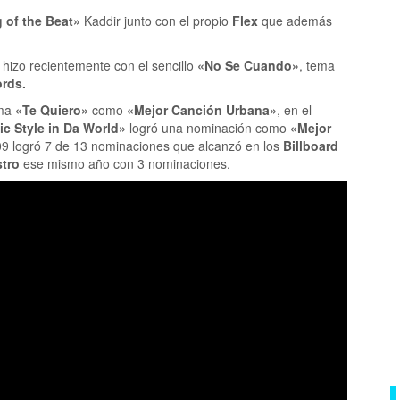
 of the Beat»
Kaddir junto con el propio
Flex
que además
 hizo recientemente con el sencillo
«No Se Cuando»
, tema
rds.
ema
«Te Quiero»
como
«Mejor Canción Urbana»
, en el
c Style in Da World»
logró una nominación como
«Mejor
09 logró 7 de 13 nominaciones que alcanzó en los
Billboard
tro
ese mismo año con 3 nominaciones.