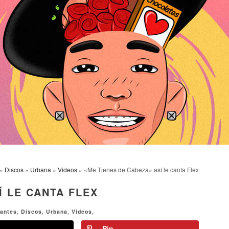
»
Discos
»
Urbana
»
Videos
» «Me Tienes de Cabeza» así le canta Flex
Í LE CANTA FLEX
antes
,
Discos
,
Urbana
,
Videos
,
Pin