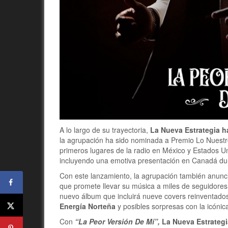
A lo largo de su trayectoria,
La Nueva Estrategia 
la agrupación ha sido nominada a Premio Lo Nuestro
primeros lugares de la radio en México y Estados U
incluyendo una emotiva presentación en Canadá dur
Con este lanzamiento, la agrupación también anunci
que promete llevar su música a miles de seguidore
nuevo álbum que incluirá nueve covers reinventados
Energía Norteña
y posibles sorpresas con la icóni
Con
“La Peor Versión De Mí”,
La Nueva Estrategi