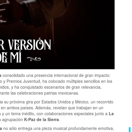
ha
consolidado una presencia internacional de gran impacto:
 y Premios Juventud, ha colocado múltiples sencillos en los
nidos, y ha conquistado escenarios de gran relevancia,
ante las celebraciones patrias mexicanas.
a su próxima gira por Estados Unidos y México, un recorrido
s en ambos países. Además, revelan que trabajan en un
 y un tema inédito, con colaboraciones especiales junto a
La
ca agrupación
K-Paz de la Sierra
.
a
no sólo entrega una pieza musical profundamente emotiva,