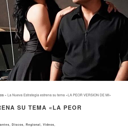
eos
» La Nueva Estrategia estrena su tema «LA PEOR VERSION DE MI»
RENA SU TEMA «LA PEOR
antes
,
Discos
,
Regional
,
Videos
,