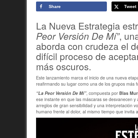
Share
Tweet
La Nueva Estrategia est
Peor Versión De Mí”
, un
aborda con crudeza el de
difícil proceso de acept
más oscuros.
Este lanzamiento marca el inicio de una nueva etapa
reafirmando su lugar como una de los grupos más fu
“La Peor Versión De Mí”
, compuesta por
Blas Mur
ese instante en que las máscaras se desvanecen y a
arreglos de gran sensibilidad y una interpretación v
humano frente al dolor, al mismo tiempo que invita a l