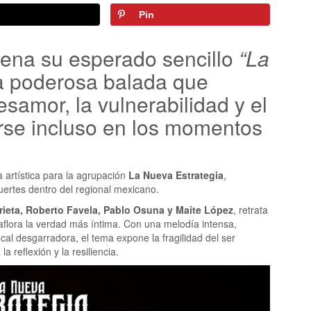
Pin
rena su esperado sencillo
“La
a poderosa balada que
samor, la vulnerabilidad y el
arse incluso en los momentos
 artística para la agrupación
La Nueva Estrategia
,
ertes dentro del regional mexicano.
rieta, Roberto Favela, Pablo Osuna y Maite López
, retrata
flora la verdad más íntima. Con una melodía intensa,
ocal desgarradora, el tema expone la fragilidad del ser
a reflexión y la resiliencia.