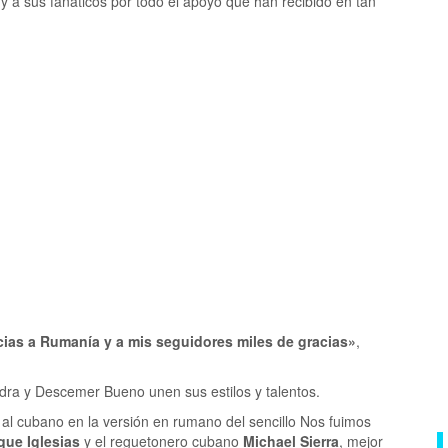
 a sus fanáticos por todo el apoyo que han recibido en tan
acias a Rumanía y a mis seguidores miles de gracias»
,
ndra y Descemer Bueno unen sus estilos y talentos.
 al cubano en la versión en rumano del sencillo Nos fuimos
que Iglesias
y el reguetonero cubano
Michael Sierra
, mejor