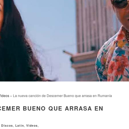
Videos
» La nueva canción de Descemer Bueno que arrasa en Rumanía
CEMER BUENO QUE ARRASA EN
,
Discos
,
Latin
,
Videos
,