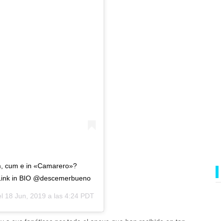
rom, cum e in «Camarero»?
a! Link in BIO @descemerbueno
el
18 Jun, 2019 a las 4:24 PDT