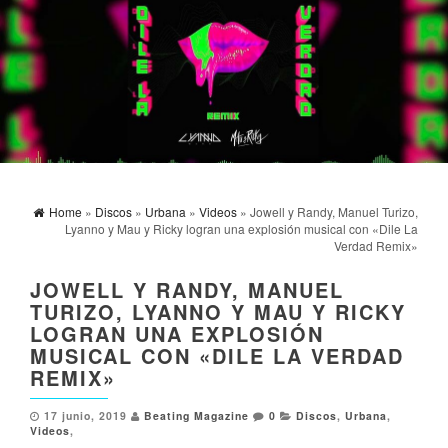
Home
»
Discos
»
Urbana
»
Videos
» Jowell y Randy, Manuel Turizo,
Lyanno y Mau y Ricky logran una explosión musical con «Dile La
Verdad Remix»
JOWELL Y RANDY, MANUEL
TURIZO, LYANNO Y MAU Y RICKY
LOGRAN UNA EXPLOSIÓN
MUSICAL CON «DILE LA VERDAD
REMIX»
17 junio, 2019
Beating Magazine
0
Discos
,
Urbana
,
Videos
,