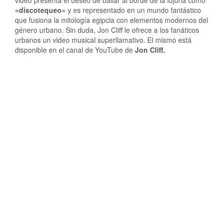
video presenta el deseo de bailar al borde de la lujuria como
«discotequeo»
y es representado en un mundo fantástico
que fusiona la mitología egipcia con elementos modernos del
género urbano. Sin duda, Jon Cliff le ofrece a los fanáticos
urbanos un video musical superllamativo. El mismo está
disponible en el canal de YouTube de
Jon Cliff.