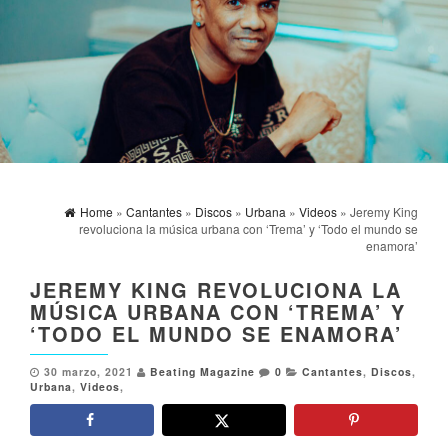
Home
»
Cantantes
»
Discos
»
Urbana
»
Videos
» Jeremy King
revoluciona la música urbana con ‘Trema’ y ‘Todo el mundo se
enamora’
JEREMY KING REVOLUCIONA LA
MÚSICA URBANA CON ‘TREMA’ Y
‘TODO EL MUNDO SE ENAMORA’
30 marzo, 2021
Beating Magazine
0
Cantantes
,
Discos
,
Urbana
,
Videos
,