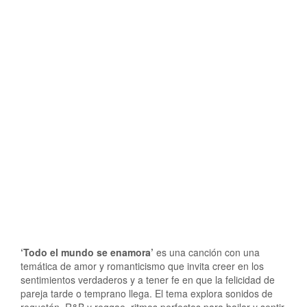
‘Todo el mundo se enamora’
es una canción con una
temática de amor y romanticismo que invita creer en los
sentimientos verdaderos y a tener fe en que la felicidad de
pareja tarde o temprano llega. El tema explora sonidos de
reguetón, R&B y reggae, ritmos perfectos para bailar y sentir