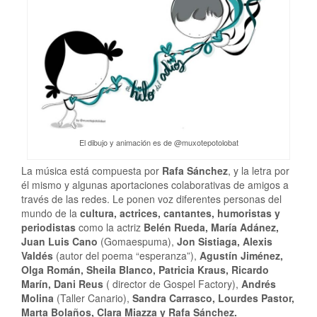
El dibujo y animación es de @muxotepotolobat
La música está compuesta por
Rafa Sánchez
, y la letra por
él mismo y algunas aportaciones colaborativas de amigos a
través de las redes. Le ponen voz diferentes personas del
mundo de la
cultura, actrices, cantantes, humoristas y
periodistas
como la actriz
Belén Rueda, María Adánez,
Juan Luis Cano
(Gomaespuma),
Jon Sistiaga, Alexis
Valdés
(autor del poema “esperanza”),
Agustín Jiménez,
Olga Román, Sheila Blanco, Patricia Kraus, Ricardo
Marín, Dani Reus
( director de Gospel Factory),
Andrés
Molina
(Taller Canario),
Sandra Carrasco, Lourdes Pastor,
Marta Bolaños, Clara Miazza y Rafa Sánchez.