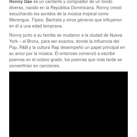
Ronny Dae
es un cantante y compositor de un fondo
diverso, nacido en la República Dominicana. Ronny creció
escuchando los sonidos de la música tropical como
Merengue, Típico, Bachata y otros géneros que influyeron
en él a una edad temprana.
Ronny junto a su familia se mudaron a la ciudad de Nueva
York – el Bronx, para ser exactos, donde la influencia del
Pop, R&B y la cultura Rap desempeñó un papel principal en
su amor por la música. Él entonces comenzó a escribir
poemas en el octavo grado, los poemas que más tarde se
convertirían en canciones.