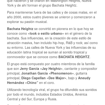
que nacieron y se criaron en Washington Heights, Nueva
York y de ahí forman el grupo Bachata Heightz.
Para mantenerse fuera de las calles y de cosas malas, en el
año 2000, estos cuatro jóvenes se unieron y comenzaron a
explorar su pasión musical.
Bachata Heightz
se convirtió en pionera en lo que hoy se
conoce como
«look o estilo urbano»
en el género de la
bachata. Sus influencias, en la creación de este estilo de
atracción masiva, han incluido hip-hop, R&B y rock; así como
su entorno. Las calles de Nueva York y las influencias de su
educación latina tropical se suman al sonido tropical y
conmovedor que se conoce como
BACHATA HEIGHTZ
.
El grupo está compuesto por cuatro miembros de la familia
que son
Jerry García «Jay Heightz»
, cantante y compositor
principal,
Jonathan García «Phenomenon»
, guitarra
principal,
Diego Capellan «Dee Major»
, bajo y
Aneudy
Hernández «Chino”
en el coro.
Utilizando tecnología viral, el grupo ha difundido sus sonidos
por todo el mundo, incluidos Estados Unidos, América
Central y del Sur, Europa y Rusia.