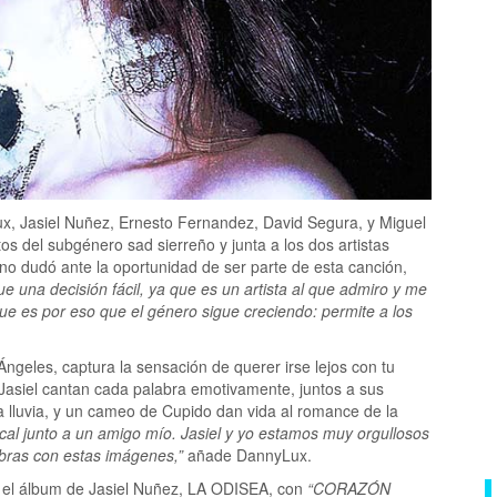
, Jasiel Nuñez, Ernesto Fernandez, David Segura, y Miguel
tos del subgénero sad sierreño y junta a los dos artistas
o dudó ante la oportunidad de ser parte de esta canción,
ue una decisión fácil, ya que es un artista al que admiro y me
ue es por eso que el género sigue creciendo: permite a los
Ángeles, captura la sensación de querer irse lejos con tu
 Jasiel cantan cada palabra emotivamente, juntos a sus
a lluvia, y un cameo de Cupido dan vida al romance de la
cal junto a un amigo mío. Jasiel y yo estamos muy orgullosos
labras con estas imágenes,”
añade DannyLux.
 el álbum de Jasiel Nuñez, LA ODISEA, con
“CORAZÓN