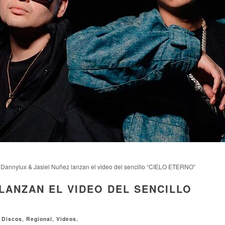
Dannylux & Jasiel Nuñez lanzan el video del sencillo “CIELO ETERNO”
LANZAN EL VIDEO DEL SENCILLO
,
Discos
,
Regional
,
Videos
,