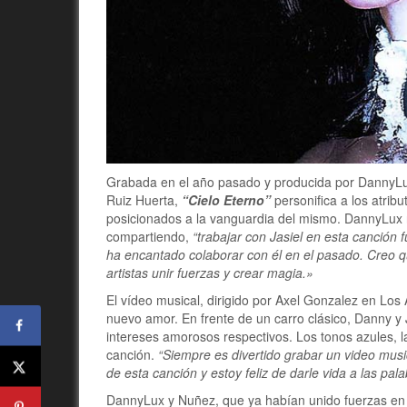
Grabada en el año pasado y producida por DannyLux
Ruiz Huerta,
“Cielo Eterno”
personifica a los atribu
posicionados a la vanguardia del mismo. DannyLux n
compartiendo,
“trabajar con Jasiel en esta canción f
ha encantado colaborar con él en el pasado. Creo q
artistas unir fuerzas y crear magia.»
El vídeo musical, dirigido por Axel Gonzalez en Los 
nuevo amor. En frente de un carro clásico, Danny y
intereses amorosos respectivos. Los tonos azules, l
canción.
“Siempre es divertido grabar un video musi
de esta canción y estoy feliz de darle vida a las pa
DannyLux y Nuñez, que ya habían unido fuerzas en