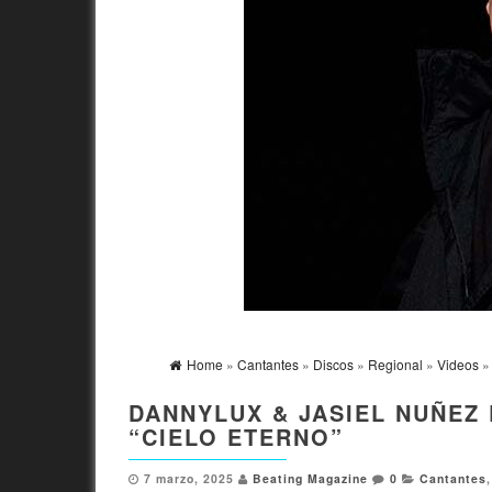
Home
»
Cantantes
»
Discos
»
Regional
»
Videos
» 
DANNYLUX & JASIEL NUÑEZ 
“CIELO ETERNO”
7 marzo, 2025
Beating Magazine
0
Cantantes