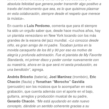
absoluta felicidad que genera poder transmitir algo positivo a
través del instrumento que sea, es lo que quisimos plasmar
en esta colaboración, siempre desde el respeto que merece
la música».
En cuanto a
Luis Perdomo
, comenta que para él siempre
ha sido un orgullo saber que, desde hace muchos años, hay
un pianista venezolano en New York tocando con los más
grandes de la escena del jazz mundial.
«Lo conozco desde
niño, es gran amigo de mi padre. Tocaban juntos en la
movida caraqueño de los 80 y 90 por eso es motivo de
alegría y profunda admiración. Fue el pianista de My Favorite
Standards, mi primer disco y poder contar nuevamente con
su maestría, ahora en la que será mi sexta producción, es
una bendición”
, agrega.
Andrés Briceño
(batería),
Joel Martínez
(trombón),
Eric
Chacón
(flauta) y
Yonathan “Morocho” Gavidia
(percusión) son los músicos que lo acompañan en esta
grabación, que cuenta además con el aporte en el bajo,
guitarra, arreglos y producción musical de su padre,
Gerardo Chacón
.
“Me está ayudando en este nuevo
concepto, dándole un sentido coherente gracias a su