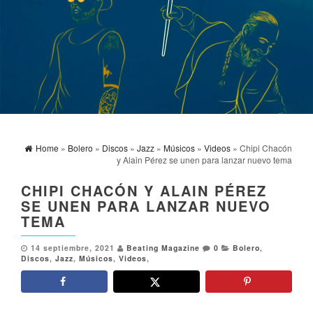
Home
»
Bolero
»
Discos
»
Jazz
»
Músicos
»
Videos
» Chipi Chacón
y Alain Pérez se unen para lanzar nuevo tema
CHIPI CHACÓN Y ALAIN PÉREZ
SE UNEN PARA LANZAR NUEVO
TEMA
14 septiembre, 2021
Beating Magazine
0
Bolero
,
Discos
,
Jazz
,
Músicos
,
Videos
,