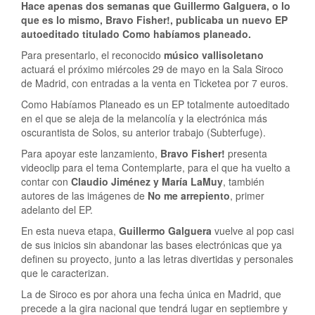
Hace apenas dos semanas que Guillermo Galguera, o lo
que es lo mismo, Bravo Fisher!, publicaba un nuevo EP
autoeditado titulado Como habíamos planeado.
Para presentarlo, el reconocido
músico vallisoletano
actuará el próximo miércoles 29 de mayo en la Sala Siroco
de Madrid, con entradas a la venta en Ticketea por 7 euros.
Como Habíamos Planeado es un EP totalmente autoeditado
en el que se aleja de la melancolía y la electrónica más
oscurantista de Solos, su anterior trabajo (Subterfuge).
Para apoyar este lanzamiento,
Bravo Fisher!
presenta
videoclip para el tema Contemplarte, para el que ha vuelto a
contar con
Claudio Jiménez y María LaMuy
, también
autores de las imágenes de
No me arrepiento
, primer
adelanto del EP.
En esta nueva etapa,
Guillermo Galguera
vuelve al pop casi
de sus inicios sin abandonar las bases electrónicas que ya
definen su proyecto, junto a las letras divertidas y personales
que le caracterizan.
La de Siroco es por ahora una fecha única en Madrid, que
precede a la gira nacional que tendrá lugar en septiembre y