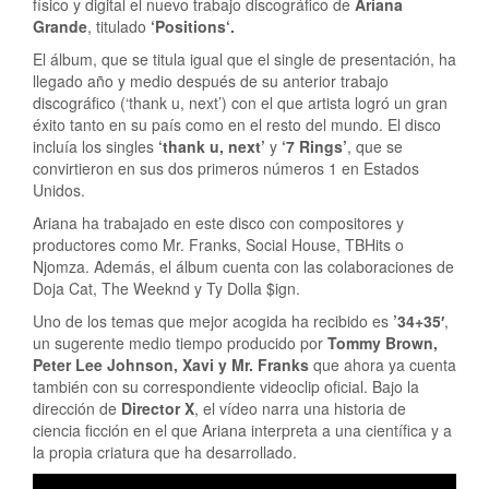
físico y digital el nuevo trabajo discográfico de
Ariana
Grande
, titulado
‘Positions‘.
El álbum, que se titula igual que el single de presentación, ha
llegado año y medio después de su anterior trabajo
discográfico (‘thank u, next’) con el que artista logró un gran
éxito tanto en su país como en el resto del mundo. El disco
incluía los singles
‘thank u, next’
y
‘7 Rings’
, que se
convirtieron en sus dos primeros números 1 en Estados
Unidos.
Ariana ha trabajado en este disco con compositores y
productores como Mr. Franks, Social House, TBHits o
Njomza. Además, el álbum cuenta con las colaboraciones de
Doja Cat, The Weeknd y Ty Dolla $ign.
Uno de los temas que mejor acogida ha recibido es
’34+35′
,
un sugerente medio tiempo producido por
Tommy Brown,
Peter Lee Johnson, Xavi y Mr. Franks
que ahora ya cuenta
también con su correspondiente videoclip oficial. Bajo la
dirección de
Director X
, el vídeo narra una historia de
ciencia ficción en el que Ariana interpreta a una científica y a
la propia criatura que ha desarrollado.