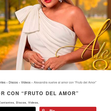
ntes
»
Discos
»
Videos
» Alexandra vuelve al amor con “Fruto del Amor”
OR CON “FRUTO DEL AMOR”
Cantantes
,
Discos
,
Videos
,
Pin