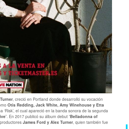
 Turner
, creció en Portland donde desarrolló su vocación
 como
Otis Redding, Jack White, Amy Winehouse y Etta
a ‘Risk’, el cual apareció en la banda sonora de la segunda
ive’
. En 2017 publicó su álbum debut
‘Belladonna of
 productores
James Ford y Alex Turner
, quien también fue