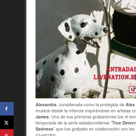
Alexandra
, considerada como la protegida de
Alex
musical desde la infancia inspirándose en artistas
James
. Una de sus primeras grabaciones fue el tem
temporada de la serie estadounidense
‘True Detect
Sadness’
que fue grabado en colaboración con los
co-escritor.