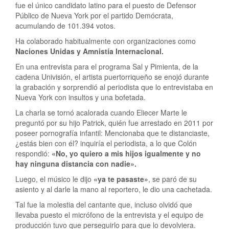
fue el único candidato latino para el puesto de Defensor
Público de Nueva York por el partido Demócrata,
acumulando de 101.394 votos.
Ha colaborado habitualmente con organizaciones como
Naciones Unidas y Amnistía Internacional.
En una entrevista para el programa Sal y Pimienta, de la
cadena Univisión, el artista puertorriqueño se enojó durante
la grabación y sorprendió al periodista que lo entrevistaba en
Nueva York con insultos y una bofetada.
La charla se tornó acalorada cuando Eliecer Marte le
preguntó por su hijo Patrick, quién fue arrestado en 2011 por
poseer pornografía infantil: Mencionaba que te distanciaste,
¿estás bien con él? inquiría el periodista, a lo que Colón
respondió:
«No, yo quiero a mis hijos igualmente y no
hay ninguna distancia con nadie».
Luego, el músico le dijo
«ya te pasaste»
, se paró de su
asiento y al darle la mano al reportero, le dio una cachetada.
Tal fue la molestia del cantante que, incluso olvidó que
llevaba puesto el micrófono de la entrevista y el equipo de
producción tuvo que perseguirlo para que lo devolviera.