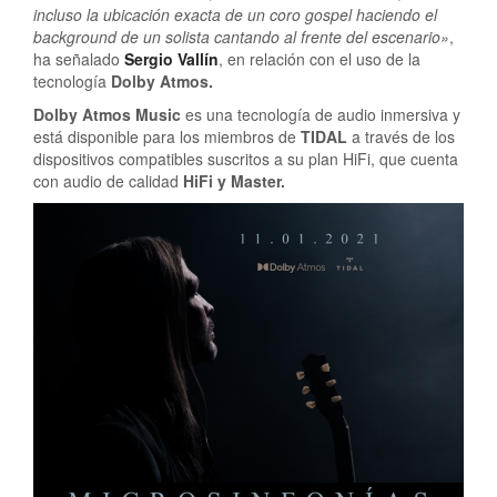
incluso la ubicación exacta de un coro gospel haciendo el
background de un solista cantando al frente del escenario»
,
ha señalado
Sergio Vallín
, en relación con el uso de la
tecnología
Dolby Atmos.
Dolby Atmos Music
es una tecnología de audio inmersiva y
está disponible para los miembros de
TIDAL
a través de los
dispositivos compatibles suscritos a su plan HiFi, que cuenta
con audio de calidad
HiFi y Master.