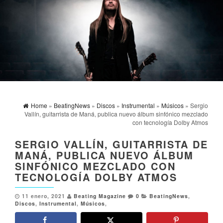
Home
»
BeatingNews
»
Discos
»
Instrumental
»
Músicos
» Sergio
Vallín, guitarrista de Maná, publica nuevo álbum sinfónico mezclado
con tecnología Dolby Atmos
SERGIO VALLÍN, GUITARRISTA DE
MANÁ, PUBLICA NUEVO ÁLBUM
SINFÓNICO MEZCLADO CON
TECNOLOGÍA DOLBY ATMOS
11 enero, 2021
Beating Magazine
0
BeatingNews
,
Discos
,
Instrumental
,
Músicos
,