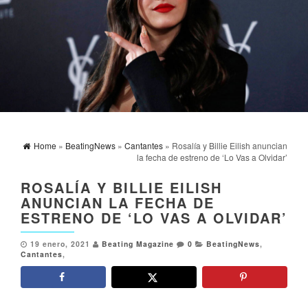
Home
»
BeatingNews
»
Cantantes
» Rosalía y Billie Eilish anuncian
la fecha de estreno de ‘Lo Vas a Olvidar’
ROSALÍA Y BILLIE EILISH
ANUNCIAN LA FECHA DE
ESTRENO DE ‘LO VAS A OLVIDAR’
19 enero, 2021
Beating Magazine
0
BeatingNews
,
Cantantes
,