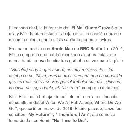
El pasado abril, la intérprete de
“El Mal Querer”
reveló que
ella y Billie habían estado trabajando en la canción durante
el confinamiento por la crisis sanitaria por coronavirus.
En una entrevista con
Annie Mac
de
BBC Radio
1 en 2019,
Eilish compartió que había alcanzado algunas notas que
nunca había pensado mientras grababa su voz para la pista.
“(Rosalía) sabe lo que quiere, es muy refrescante… Yo
estaba como, ‘Vaya, eres la única persona que he conocido
que es realmente así’. Fue genial trabajar con ella. (Ella es)
la chica más agradable, oh Dios mío”
, compartió entonces.
Billie Eilish está trabajando actualmente en la continuación
de su álbum debut When We All Fall Asleep, Where Do We
Go?, que salió en marzo de 2019. El año pasado, lanzó los
sencillos
“My Future”
y
“Therefore I Am”
, así como su
tema de James Bond,
“No Time To Die”.