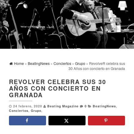
Home
»
BeatingNews
»
Conciertos
»
Grupo
» RevolveR celebra sus
30 Años con concierto en Granada
REVOLVER CELEBRA SUS 30
AÑOS CON CONCIERTO EN
GRANADA
24 febrero, 2020
Beating Magazine
0
BeatingNews
,
Conciertos
,
Grupo
,