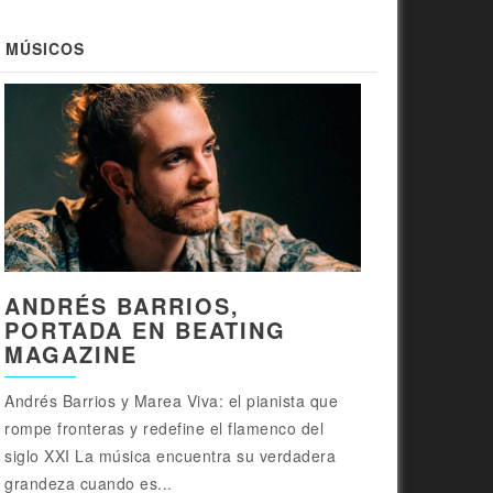
MÚSICOS
ANDRÉS BARRIOS,
PORTADA EN BEATING
MAGAZINE
Andrés Barrios y Marea Viva: el pianista que
rompe fronteras y redefine el flamenco del
siglo XXI La música encuentra su verdadera
grandeza cuando es...