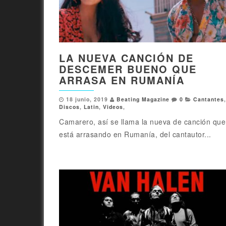
LA NUEVA CANCIÓN DE
DESCEMER BUENO QUE
ARRASA EN RUMANÍA
18 junio, 2019
Beating Magazine
0
Cantantes
,
Discos
,
Latin
,
Videos
,
Camarero, así se llama la nueva de canción que
está arrasando en Rumanía, del cantautor...