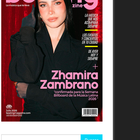
ERE BONNIE TYLER, CANTANTE DETRÁ
HENTERO “TOTAL ECLIPSE OF THE HE
trella galesa del pop murió a los 75 años en un hospital de Portuga
Buscar: