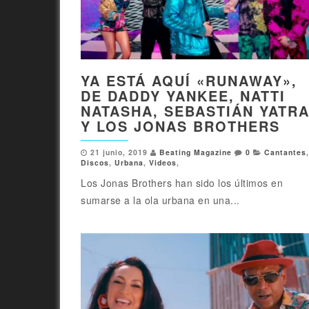
YA ESTÁ AQUÍ «RUNAWAY»,
DE DADDY YANKEE, NATTI
NATASHA, SEBASTIÁN YATR
Y LOS JONAS BROTHERS
21 junio, 2019
Beating Magazine
0
Cantantes
,
Discos
,
Urbana
,
Videos
,
Los Jonas Brothers han sido los últimos en
sumarse a la ola urbana en una...