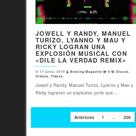
JOWELL Y RANDY, MANUEL
TURIZO, LYANNO Y MAU Y
RICKY LOGRAN UNA
EXPLOSIÓN MUSICAL CON
«DILE LA VERDAD REMIX»
17 junio, 2019
Beating Magazine
0
Discos
,
Urbana
,
Videos
,
Jowell y Randy, Manuel Turizo, Lyanno y Mau y
Ricky lograron un explosivo junte que...
Paginación
Anteriores
1
…
206
de