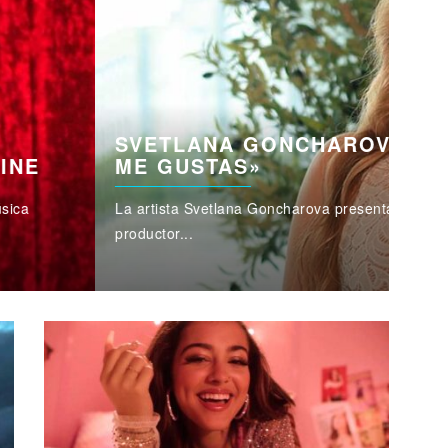
 DEREKVINCI PRESENTAN «TÚ
MU
OC
uevo sencillo "Quiero Pero Tengo Miedo" junto al
La es