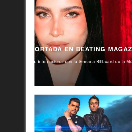
SVETLANA GONCHAROVA Y
AZINE
ME GUSTAS»
a Música
La artista Svetlana Goncharova presenta su n
productor...