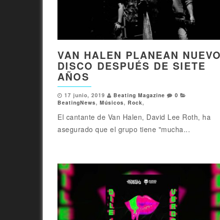
VAN HALEN PLANEAN NUEV
DISCO DESPUÉS DE SIETE
AÑOS
17 junio, 2019
Beating Magazine
0
BeatingNews
,
Músicos
,
Rock
,
El cantante de Van Halen, David Lee Roth, ha
asegurado que el grupo tiene "mucha...