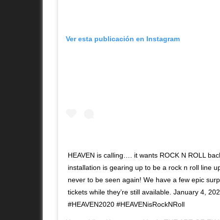
Ver esta publicación en Instagram
HEAVEN is calling…. it wants ROCK N ROLL back!
installation is gearing up to be a rock n roll line
never to be seen again! We have a few epic surpr
tickets while they’re still available. January 4, 20
#HEAVEN2020 #HEAVENisRockNRoll