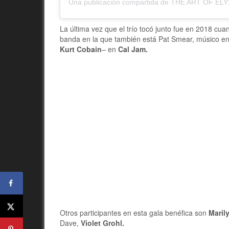
Una publicación compartida de
THE ART OF EL
La última vez que el trío tocó junto fue en 2018 cu
banda en la que también está Pat Smear, músico en
Kurt Cobain
– en
Cal Jam.
Otros participantes en esta gala benéfica son
Maril
Dave,
Violet Grohl.