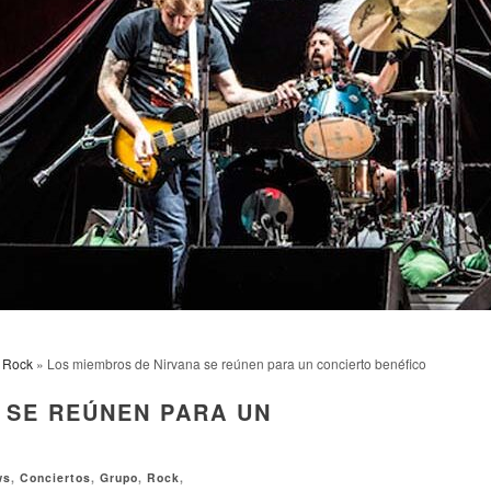
»
Rock
» Los miembros de Nirvana se reúnen para un concierto benéfico
 SE REÚNEN PARA UN
ws
,
Conciertos
,
Grupo
,
Rock
,