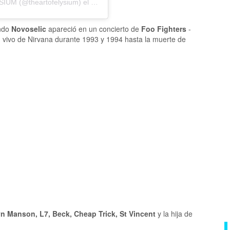
YSIUM
(@theartofelysium) el
23 Dic, 2019 a las 2:51 PST
ando
Novoselic
apareció en un concierto de
Foo Fighters
-
 vivo de Nirvana durante 1993 y 1994 hasta la muerte de
yn Manson, L7, Beck, Cheap Trick, St Vincent
y la hija de