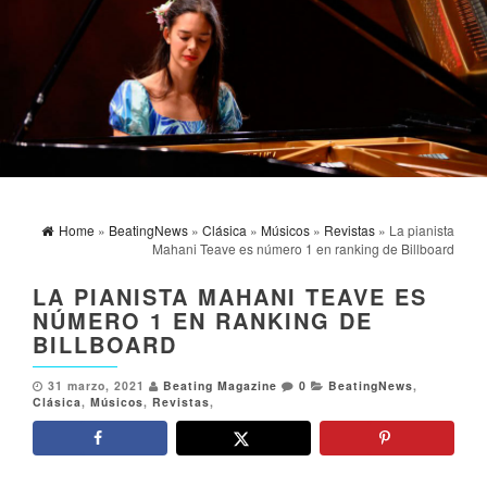
Home
»
BeatingNews
»
Clásica
»
Músicos
»
Revistas
» La pianista
Mahani Teave es número 1 en ranking de Billboard
LA PIANISTA MAHANI TEAVE ES
NÚMERO 1 EN RANKING DE
BILLBOARD
31 marzo, 2021
Beating Magazine
0
BeatingNews
,
Clásica
,
Músicos
,
Revistas
,