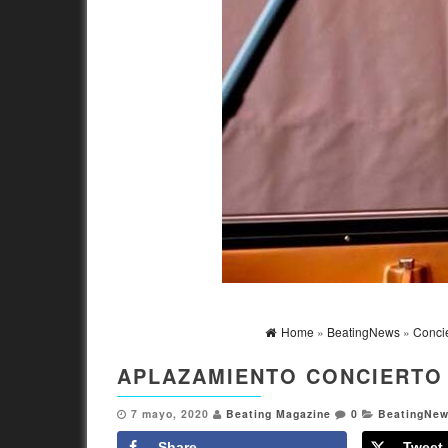
Home
»
BeatingNews
»
Conci
APLAZAMIENTO CONCIERTO
7 mayo, 2020
Beating Magazine
0
BeatingNe
Share
Tweet