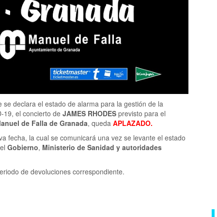
 se declara el estado de alarma para la gestión de la
D-19, el concierto de
JAMES RHODES
previsto para el
Manuel de Falla de Granada
, queda
APLAZADO.
va fecha, la cual se comunicará una vez se levante el estado
el
Gobierno
,
Ministerio de Sanidad y autoridades
periodo de devoluciones correspondiente.