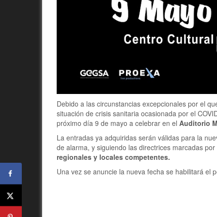
Debido a las circunstancias excepcionales por el que
situación de crisis sanitaria ocasionada por el COVI
próximo día 9 de mayo a celebrar en el
Auditorio 
La entradas ya adquiridas serán válidas para la nue
de alarma, y siguiendo las directrices marcadas por 
regionales y locales competentes.
Una vez se anuncie la nueva fecha se habilitará el 