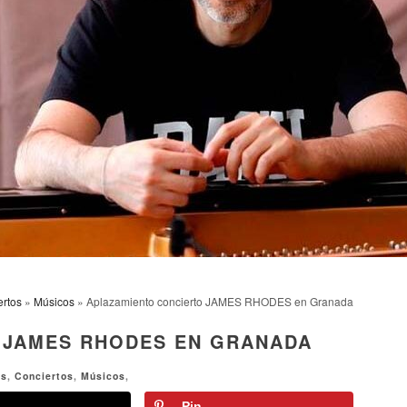
ertos
»
Músicos
» Aplazamiento concierto JAMES RHODES en Granada
 JAMES RHODES EN GRANADA
ws
,
Conciertos
,
Músicos
,
Pin